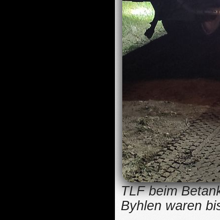
TLF beim Betan
Byhlen waren bis