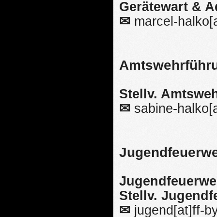
Gerätewart & A
✉
marcel-halko[
Amtswehrführ
Stellv. Amtswe
✉
sabine-halko[a
Jugendfeuerw
Jugendfeuerwe
Stellv. Jugend
✉
jugend[at]ff-b