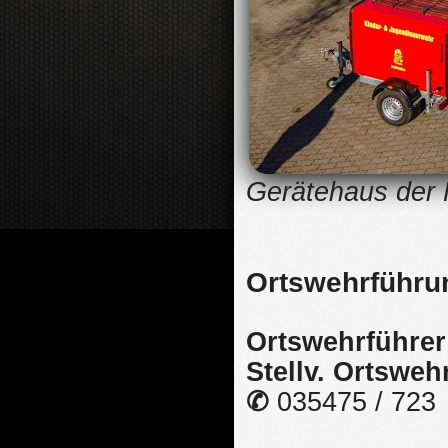
Gerätehaus der 
Ortswehrführu
Ortswehrführe
Stellv. Ortsweh
✆
035475 / 723