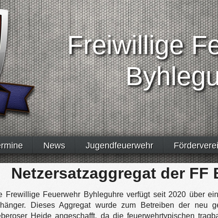
Freiwillige 
Byhleg
ermine
News
Jugendfeuerwehr
Fördervere
Netzersatzaggregat der FF
e Frewillige Feuerwehr Byhleguhre verfügt seit 2020 über e
hänger. Dieses Aggregat wurde zum Betreiben der neu ge
eberoser Heide angeschafft, da die feuerwehrtypischen tragb