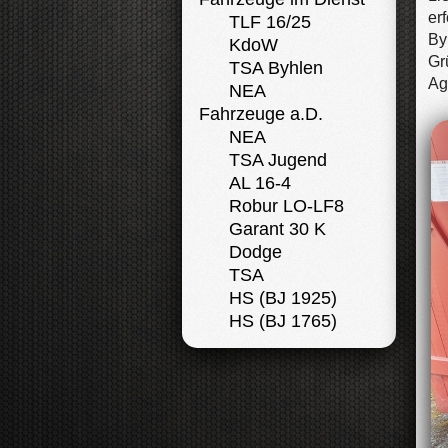
er
TLF 16/25
By
KdoW
Gr
TSA Byhlen
Ag
NEA
Fahrzeuge a.D.
NEA
TSA Jugend
AL 16-4
Robur LO-LF8
Garant 30 K
Dodge
TSA
HS (BJ 1925)
HS (BJ 1765)