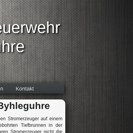
Feuerwehr
uhre
in
Kontakt
 Byhleguhre
inen Stromerzeuger auf einem
bohrten Tiefbrunnen in der
aren Stromerzeuger nicht die