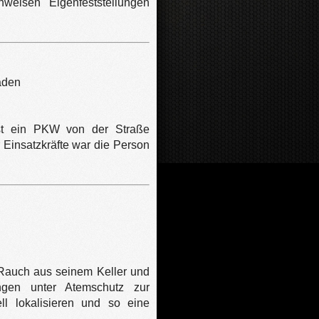
weisen Eigenfeststellungen
aden
ist ein PKW von der Straße
Einsatzkräfte war die Person
Rauch aus seinem Keller und
ingen unter Atemschutz zur
l lokalisieren und so eine