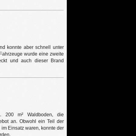
nd konnte aber schnell unter
n Fahrzeuge wurde eine zweite
deckt und auch dieser Brand
a. 200 m² Waldboden, die
bot an. Obwohl ein Teil der
 im Einsatz waren, konnte der
rden.