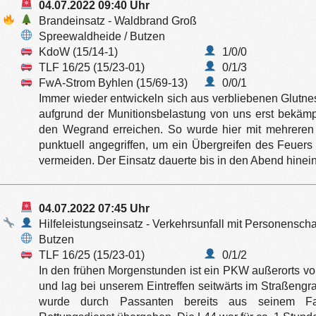
04.07.2022 09:40 Uhr
Brandeinsatz - Waldbrand Groß
Spreewaldheide / Butzen
KdoW (15/14-1)
1/0/0
TLF 16/25 (15/23-01)
0/1/3
FwA-Strom Byhlen (15/69-13)
0/0/1
Immer wieder entwickeln sich aus verbliebenen Glutne
aufgrund der Munitionsbelastung von uns erst bekäm
den Wegrand erreichen. So wurde hier mit mehreren
punktuell angegriffen, um ein Übergreifen des Feuers
vermeiden. Der Einsatz dauerte bis in den Abend hinein
04.07.2022 07:45 Uhr
Hilfeleistungseinsatz - Verkehrsunfall mit Personensch
Butzen
TLF 16/25 (15/23-01)
0/1/2
In den frühen Morgenstunden ist ein PKW außerorts 
und lag bei unserem Eintreffen seitwärts im Straßeng
wurde durch Passanten bereits aus seinem Fa