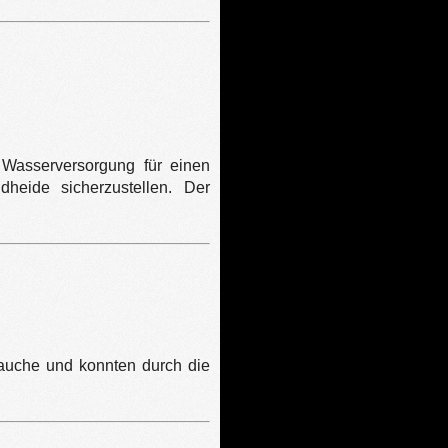
 Wasserversorgung für einen
heide sicherzustellen. Der
auche und konnten durch die