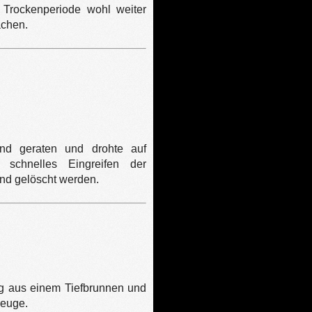
Trockenperiode wohl weiter
achen.
and geraten und drohte auf
 schnelles Eingreifen der
and gelöscht werden.
ng aus einem Tiefbrunnen und
zeuge.