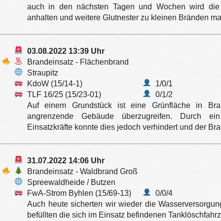
auch in den nächsten Tagen und Wochen wird die 
anhalten und weitere Glutnester zu kleinen Bränden m
03.08.2022 13:39 Uhr
Brandeinsatz - Flächenbrand
Straupitz
KdoW (15/14-1)
1/0/1
TLF 16/25 (15/23-01)
0/1/2
Auf einem Grundstück ist eine Grünfläche in Br
angrenzende Gebäude überzugreifen. Durch ein
Einsatzkräfte konnte dies jedoch verhindert und der Br
31.07.2022 14:06 Uhr
Brandeinsatz - Waldbrand Groß
Spreewaldheide / Butzen
FwA-Strom Byhlen (15/69-13)
0/0/4
Auch heute sicherten wir wieder die Wasserversorgu
befüllten die sich im Einsatz befindenen Tanklöschfahr