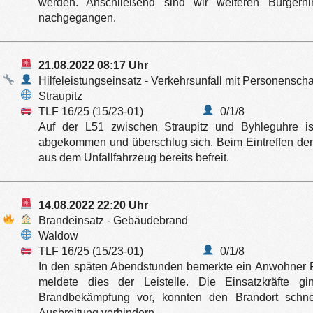
werden. Anschließend sind wir weiteren Bürgerhin
nachgegangen.
21.08.2022 08:17 Uhr
Hilfeleistungseinsatz - Verkehrsunfall mit Personensch
Straupitz
TLF 16/25 (15/23-01)
0/1/8
Auf der L51 zwischen Straupitz und Byhleguhre 
abgekommen und überschlug sich. Beim Eintreffen der 
aus dem Unfallfahrzeug bereits befreit.
14.08.2022 22:20 Uhr
Brandeinsatz - Gebäudebrand
Waldow
TLF 16/25 (15/23-01)
0/1/8
In den späten Abendstunden bemerkte ein Anwohner 
meldete dies der Leistelle. Die Einsatzkräfte g
Brandbekämpfung vor, konnten den Brandort schnel
Ausbreitung verhindern.