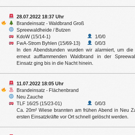
28.07.2022 18:37 Uhr
Brandeinsatz - Waldbrand Groß
Spreewaldheide / Butzen
KdoW (15/14-1)
1/0/0
FwA-Strom Byhlen (15/69-13)
0/0/3
In den Abendstunden wurden wir alarmiert, um die
erneut aufflammenden Waldbrand in der Spreewald
Einsatz ging bis in die Nacht hinein.
11.07.2022 18:05 Uhr
Brandeinsatz - Flächenbrand
Neu Zauche
TLF 16/25 (15/23-01)
0/0/3
Ca. 20m² Wiese brannten am frühen Abend in Neu Z
ersten Einsatzkräfte vor Ort schnell gelöscht werden.