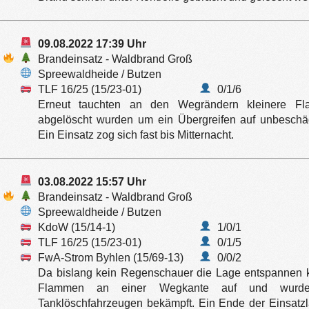
09.08.2022 17:39 Uhr
Brandeinsatz - Waldbrand Groß
Spreewaldheide / Butzen
TLF 16/25 (15/23-01)
0/1/6
Erneut tauchten an den Wegrändern kleinere Fla
abgelöscht wurden um ein Übergreifen auf unbeschäd
Ein Einsatz zog sich fast bis Mitternacht.
03.08.2022 15:57 Uhr
Brandeinsatz - Waldbrand Groß
Spreewaldheide / Butzen
KdoW (15/14-1)
1/0/1
TLF 16/25 (15/23-01)
0/1/5
FwA-Strom Byhlen (15/69-13)
0/0/2
Da bislang kein Regenschauer die Lage entspannen k
Flammen an einer Wegkante auf und wurde
Tanklöschfahrzeugen bekämpft. Ein Ende der Einsatzlag