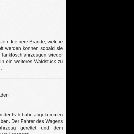
stern kleinere Brände, welche
pft werden können sobald sie
 Tanklöschfahrzeugen wieder
 in ein weiteres Waldstück zu
.
aden
von der Fahrbahn abgekommen
raben. Der Fahrer des Wagens
hrzeug gerettet und dem