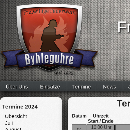
F
Über Uns
Einsätze
Termine
News
Te
Termine 2024
Übersicht
Datum
Uhrzeit
Start / Ende
Juli
10:00 Uhr
August
01.