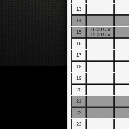
13.
14.
10:00 Uhr
15.
12:00 Uhr
16.
17.
18.
19.
20.
21.
22.
23.