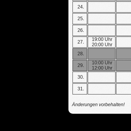
24.
25.
26.
19:00 Uhr
27.
20:00 Uhr
28.
10:00 Uhr
29.
12:00 Uhr
30.
31.
Änderungen vorbehalten!